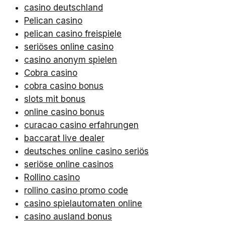
casino deutschland
Pelican casino
pelican casino freispiele
seriöses online casino
casino anonym spielen
Cobra casino
cobra casino bonus
slots mit bonus
online casino bonus
curacao casino erfahrungen
baccarat live dealer
deutsches online casino seriös
seriöse online casinos
Rollino casino
rollino casino promo code
casino spielautomaten online
casino ausland bonus