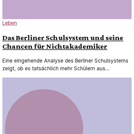
Leben
Das Berliner Schulsystem und seine
Chancen für Nichtakademiker
Eine eingehende Analyse des Berliner Schulsystems
zeigt, ob es tatsächlich mehr Schülern aus
Nichtakademikerfamilien zum Abitur verhilft und
welche Herausforderungen bleiben.