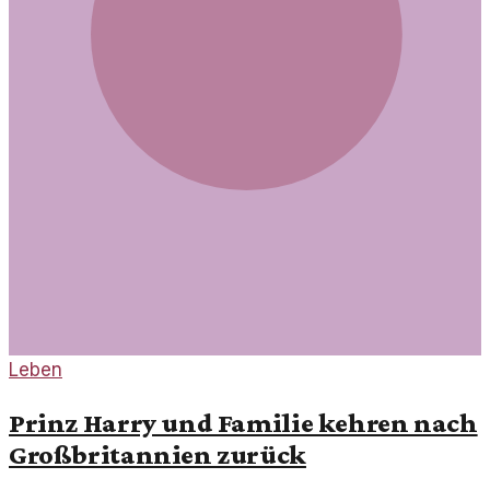
Leben
Prinz Harry und Familie kehren nach
Großbritannien zurück