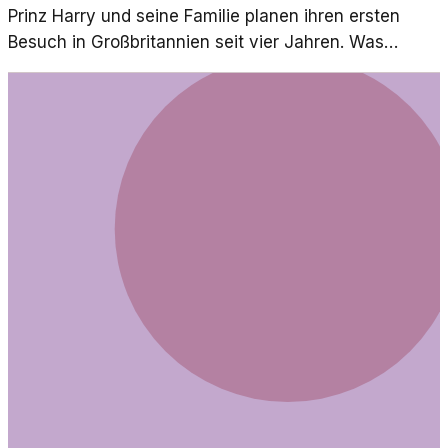
Prinz Harry und seine Familie planen ihren ersten
Besuch in Großbritannien seit vier Jahren. Was
bedeutet das für die Royals und die Öffentlichkeit?