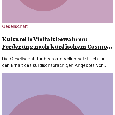
Gesellschaft
Kulturelle Vielfalt bewahren:
Forderung nach kurdischem Cosmo-
Angebot
Die Gesellschaft für bedrohte Völker setzt sich für
den Erhalt des kurdischsprachigen Angebots von
Cosmo ein. Ein wichtiger Schritt zur Förderung der
kulturellen Identität und Vielfalt.