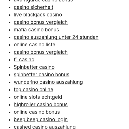
casino sicherheit
live blackjack casino
casino bonus vergleich
mafia casino bonus
casino auszahlung unter 24 stunden
online casino liste
casino bonus vergleich
f1 casino
Spinbetter casino
spinbetter casino bonus
wunderino casino auszahlung
top casino online
online slots echtgeld
highroller casino bonus
online casino bonus
beep beep casino login
cashed casino auszahlung