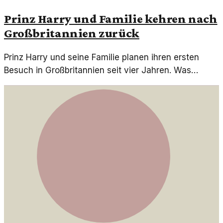
Prinz Harry und Familie kehren nach
Großbritannien zurück
Prinz Harry und seine Familie planen ihren ersten
Besuch in Großbritannien seit vier Jahren. Was
bedeutet das für die Royals und die Öffentlichkeit?