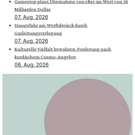
Gamestop plant Übernahme von eBay im Wert von 56
Milliarden Dollar
07. Aug. 2026
Staugefahr am Werftdreieck durch
Gasleitungsverlegung
07. Aug. 2026
Kulturelle Vielfalt bewahren: Forderung nach
kurdischem Cosmo-Angebot
06. Aug. 2026