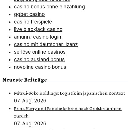
casino bonus ohne einzahlung
ggbet casino
casino freispiele
live blackjack casino
amunra casino login
casino mit deutscher lizenz
seriöse online casinos
casino ausland bonus
novoline casino bonus
Neueste Beiträge
Mitsui-Soko Holdings: Logistik im japanischen Kontext
07. Aug. 2026
Prinz Harry und Familie kehren nach Großbritannien
zurück
07. Aug. 2026