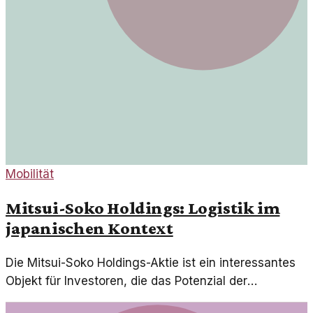
Mobilität
Mitsui-Soko Holdings: Logistik im
japanischen Kontext
Die Mitsui-Soko Holdings-Aktie ist ein interessantes
Objekt für Investoren, die das Potenzial der
japanischen Logistikbranche erkunden möchten.