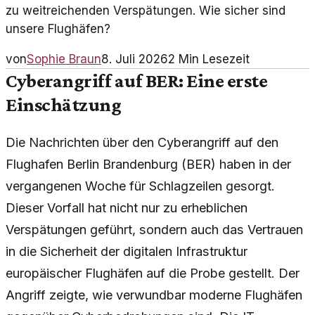
zu weitreichenden Verspätungen. Wie sicher sind
unsere Flughäfen?
von
Sophie Braun
8. Juli 2026
2
Min Lesezeit
Cyberangriff auf BER: Eine erste
Einschätzung
Die Nachrichten über den Cyberangriff auf den
Flughafen Berlin Brandenburg (BER) haben in der
vergangenen Woche für Schlagzeilen gesorgt.
Dieser Vorfall hat nicht nur zu erheblichen
Verspätungen geführt, sondern auch das Vertrauen
in die Sicherheit der digitalen Infrastruktur
europäischer Flughäfen auf die Probe gestellt. Der
Angriff zeigte, wie verwundbar moderne Flughäfen