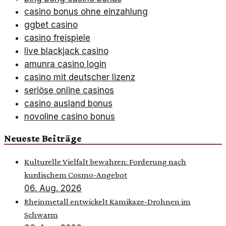
casino bonus ohne einzahlung
ggbet casino
casino freispiele
live blackjack casino
amunra casino login
casino mit deutscher lizenz
seriöse online casinos
casino ausland bonus
novoline casino bonus
Neueste Beiträge
Kulturelle Vielfalt bewahren: Forderung nach
kurdischem Cosmo-Angebot
06. Aug. 2026
Rheinmetall entwickelt Kamikaze-Drohnen im
Schwarm