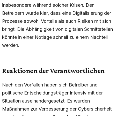
insbesondere während solcher Krisen. Den
Betreibern wurde klar, dass eine Digitalisierung der
Prozesse sowohl Vorteile als auch Risiken mit sich
bringt. Die Abhängigkeit von digitalen Schnittstellen
könnte in einer Notlage schnell zu einem Nachteil
werden.
Reaktionen der Verantwortlichen
Nach den Vorfällen haben sich Betreiber und
politische Entscheidungsträger intensiv mit der
Situation auseinandergesetzt. Es wurden
Maßnahmen zur Verbesserung der Cybersicherheit