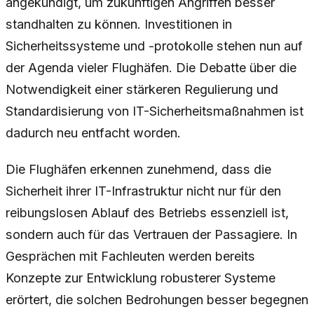
angekündigt, um zukünftigen Angriffen besser
standhalten zu können. Investitionen in
Sicherheitssysteme und -protokolle stehen nun auf
der Agenda vieler Flughäfen. Die Debatte über die
Notwendigkeit einer stärkeren Regulierung und
Standardisierung von IT-Sicherheitsmaßnahmen ist
dadurch neu entfacht worden.
Die Flughäfen erkennen zunehmend, dass die
Sicherheit ihrer IT-Infrastruktur nicht nur für den
reibungslosen Ablauf des Betriebs essenziell ist,
sondern auch für das Vertrauen der Passagiere. In
Gesprächen mit Fachleuten werden bereits
Konzepte zur Entwicklung robusterer Systeme
erörtert, die solchen Bedrohungen besser begegnen