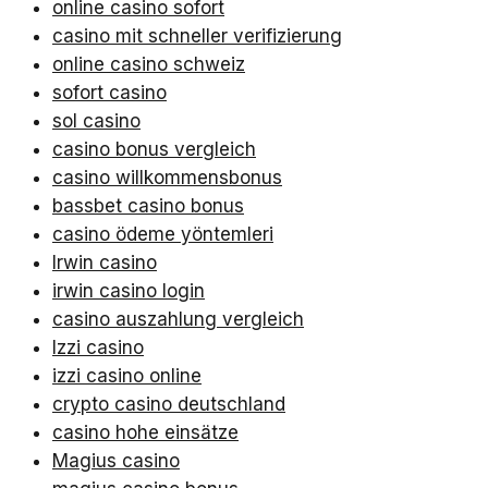
online casino sofort
casino mit schneller verifizierung
online casino schweiz
sofort casino
sol casino
casino bonus vergleich
casino willkommensbonus
bassbet casino bonus
casino ödeme yöntemleri
Irwin casino
irwin casino login
casino auszahlung vergleich
Izzi casino
izzi casino online
crypto casino deutschland
casino hohe einsätze
Magius casino