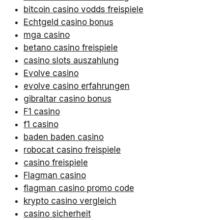
bitcoin casino vodds freispiele
Echtgeld casino bonus
mga casino
betano casino freispiele
casino slots auszahlung
Evolve casino
evolve casino erfahrungen
gibraltar casino bonus
F1 casino
f1 casino
baden baden casino
robocat casino freispiele
casino freispiele
Flagman casino
flagman casino promo code
krypto casino vergleich
casino sicherheit