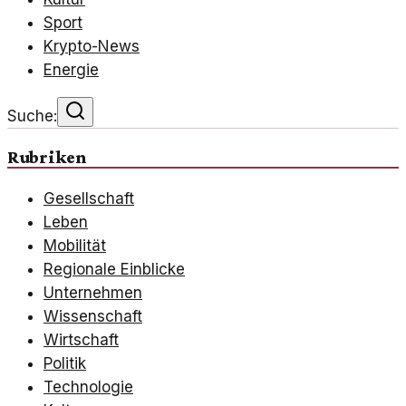
Sport
Krypto-News
Energie
Suche:
Rubriken
Gesellschaft
Leben
Mobilität
Regionale Einblicke
Unternehmen
Wissenschaft
Wirtschaft
Politik
Technologie