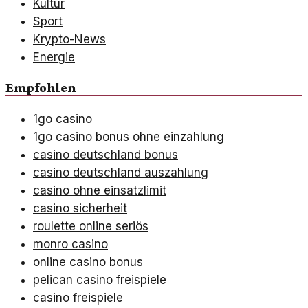
Kultur
Sport
Krypto-News
Energie
Empfohlen
1go casino
1go casino bonus ohne einzahlung
casino deutschland bonus
casino deutschland auszahlung
casino ohne einsatzlimit
casino sicherheit
roulette online seriös
monro casino
online casino bonus
pelican casino freispiele
casino freispiele