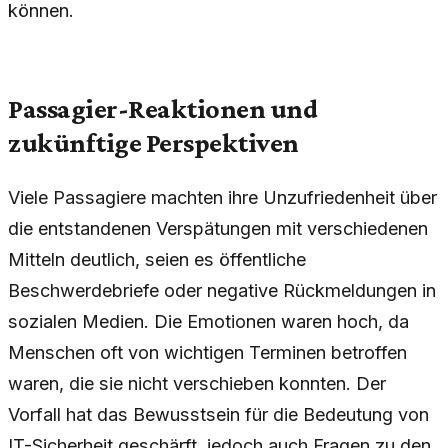
können.
Passagier-Reaktionen und
zukünftige Perspektiven
Viele Passagiere machten ihre Unzufriedenheit über
die entstandenen Verspätungen mit verschiedenen
Mitteln deutlich, seien es öffentliche
Beschwerdebriefe oder negative Rückmeldungen in
sozialen Medien. Die Emotionen waren hoch, da
Menschen oft von wichtigen Terminen betroffen
waren, die sie nicht verschieben konnten. Der
Vorfall hat das Bewusstsein für die Bedeutung von
IT-Sicherheit geschärft, jedoch auch Fragen zu den