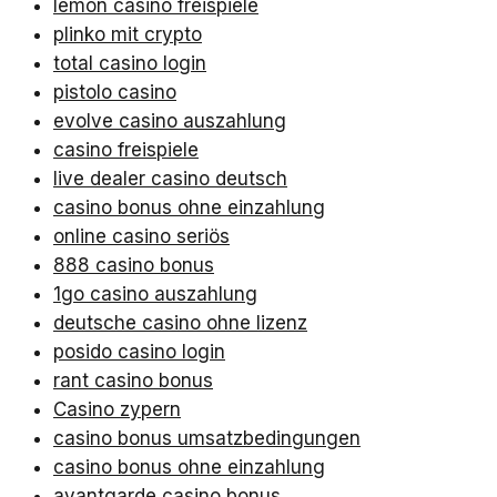
lemon casino freispiele
plinko mit crypto
total casino login
pistolo casino
evolve casino auszahlung
casino freispiele
live dealer casino deutsch
casino bonus ohne einzahlung
online casino seriös
888 casino bonus
1go casino auszahlung
deutsche casino ohne lizenz
posido casino login
rant casino bonus
Casino zypern
casino bonus umsatzbedingungen
casino bonus ohne einzahlung
avantgarde casino bonus