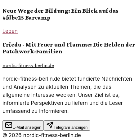
Neue Wege der Bildung: Ein Blick auf das
#fdbc25 Barcamp
Leben
Frieda - Mit Feuer und Flamme: Die Helden der
Patchwork-Familien
nordic-fitness-berlin.de
nordic-fitness-berlin.de bietet fundierte Nachrichten
und Analysen zu aktuellen Themen, die das
allgemeine Interesse wecken. Unser Ziel ist es,
informierte Perspektiven zu liefern und die Leser
umfassend zu informieren.
E-Mail anzeigen
Telegram anzeigen
©
2026
nordic-fitness-berlin.de