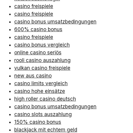
casino freispiele
casino freispiele
casino bonus umsatzbedingungen
600% casino bonus
casino freispiele
casino bonus vergleich
online casino seriös
rooli casino auszahlung
vulkan casino freispiele
new aus casino
casino limits vergleich
casino hohe einsätze
high roller casino deutsch
casino bonus umsatzbedingungen
casino slots auszahlung
150% casino bonus
blackjack mit echtem geld