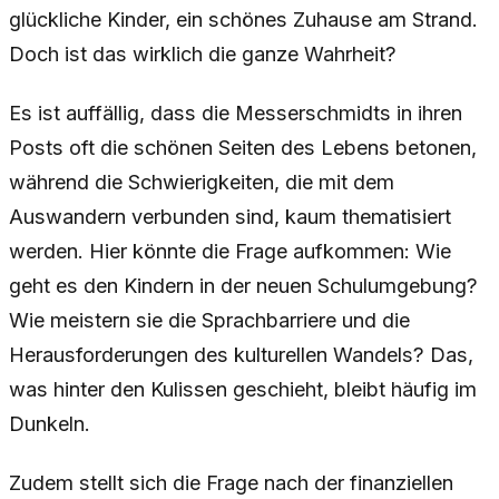
glückliche Kinder, ein schönes Zuhause am Strand.
Doch ist das wirklich die ganze Wahrheit?
Es ist auffällig, dass die Messerschmidts in ihren
Posts oft die schönen Seiten des Lebens betonen,
während die Schwierigkeiten, die mit dem
Auswandern verbunden sind, kaum thematisiert
werden. Hier könnte die Frage aufkommen: Wie
geht es den Kindern in der neuen Schulumgebung?
Wie meistern sie die Sprachbarriere und die
Herausforderungen des kulturellen Wandels? Das,
was hinter den Kulissen geschieht, bleibt häufig im
Dunkeln.
Zudem stellt sich die Frage nach der finanziellen