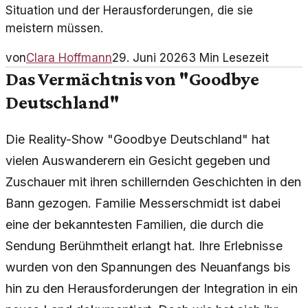
Situation und der Herausforderungen, die sie
meistern müssen.
von
Clara Hoffmann
29. Juni 2026
3
Min Lesezeit
Das Vermächtnis von "Goodbye
Deutschland"
Die Reality-Show "Goodbye Deutschland" hat
vielen Auswanderern ein Gesicht gegeben und
Zuschauer mit ihren schillernden Geschichten in den
Bann gezogen. Familie Messerschmidt ist dabei
eine der bekanntesten Familien, die durch die
Sendung Berühmtheit erlangt hat. Ihre Erlebnisse
wurden von den Spannungen des Neuanfangs bis
hin zu den Herausforderungen der Integration in ein