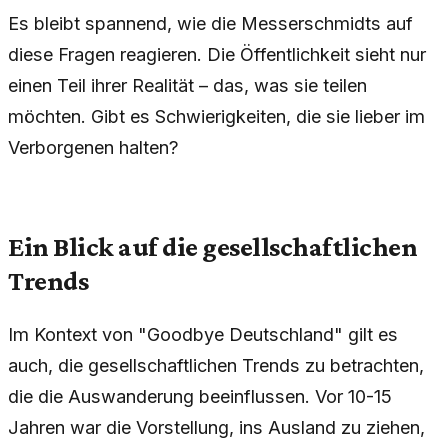
Es bleibt spannend, wie die Messerschmidts auf
diese Fragen reagieren. Die Öffentlichkeit sieht nur
einen Teil ihrer Realität – das, was sie teilen
möchten. Gibt es Schwierigkeiten, die sie lieber im
Verborgenen halten?
Ein Blick auf die gesellschaftlichen
Trends
Im Kontext von "Goodbye Deutschland" gilt es
auch, die gesellschaftlichen Trends zu betrachten,
die die Auswanderung beeinflussen. Vor 10-15
Jahren war die Vorstellung, ins Ausland zu ziehen,