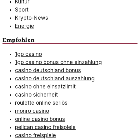
Kultur
Sport
Krypto-News
Energie
Empfohlen
1go casino
1go casino bonus ohne einzahlung
casino deutschland bonus
casino deutschland auszahlung
casino ohne einsatzlimit
casino sicherheit
roulette online seriös
monro casino
online casino bonus
pelican casino freispiele
casino freispiele